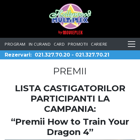
PROGRAM
IN CURAND
CARD
PROMOTII
CARIERE
Rezervari:
021.327.70.20
-
021.327.70.21
PREMII
LISTA CASTIGATORILOR
PARTICIPANTI LA
CAMPANIA:
“Premii How to Train Your
Dragon 4”