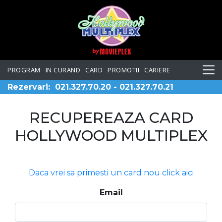
PROGRAM
IN CURAND
CARD
PROMOTII
CARIERE
Rezervari:
021.327.70.20
-
021.327.70.21
RECUPEREAZA CARD
HOLLYWOOD MULTIPLEX
Daca vrei sa primesti un card nou click aici
Email